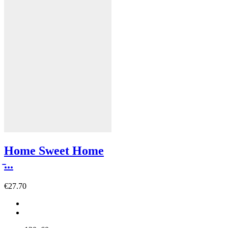
Home Sweet Home
̵...
€
27.70