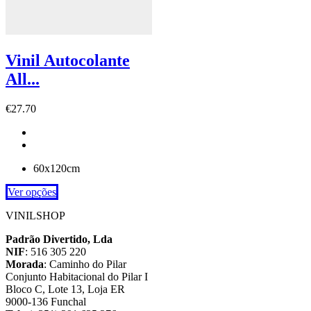
Vinil Autocolante
All...
€
27.70
60x120cm
Ver opções
VINILSHOP
Padrão Divertido, Lda
NIF
: 516 305 220
Morada
: Caminho do Pilar
Conjunto Habitacional do Pilar I
Bloco C, Lote 13, Loja ER
9000-136 Funchal