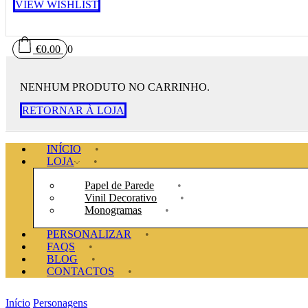
VIEW WISHLIST
€
0.00
0
NENHUM PRODUTO NO CARRINHO.
RETORNAR À LOJA
INÍCIO
LOJA
Papel de Parede
Vinil Decorativo
Monogramas
PERSONALIZAR
FAQS
BLOG
CONTACTOS
Início
Personagens