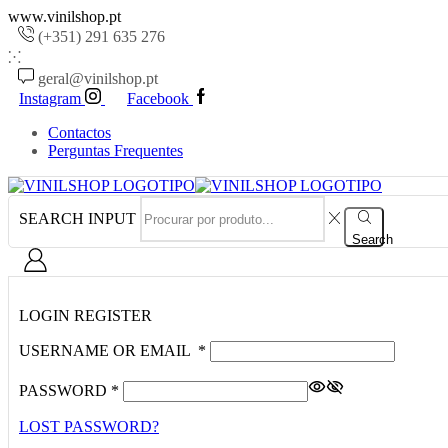
www.vinilshop.pt
(+351) 291 635 276
geral@vinilshop.pt
Instagram
Facebook
Contactos
Perguntas Frequentes
SEARCH INPUT
Search
LOGIN
REGISTER
USERNAME OR EMAIL
*
PASSWORD
*
LOST PASSWORD?