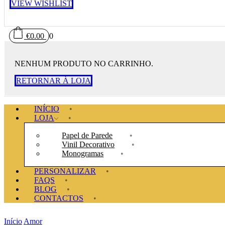
VIEW WISHLIST
€
0.00
0
NENHUM PRODUTO NO CARRINHO.
RETORNAR À LOJA
INÍCIO
LOJA
Papel de Parede
Vinil Decorativo
Monogramas
PERSONALIZAR
FAQS
BLOG
CONTACTOS
Início
Amor