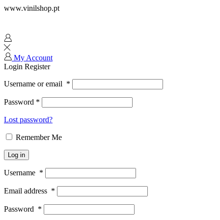
www.vinilshop.pt
My Account
Login
Register
Username or email
*
Password
*
Lost password?
Remember Me
Log in
Username
*
Email address
*
Password
*