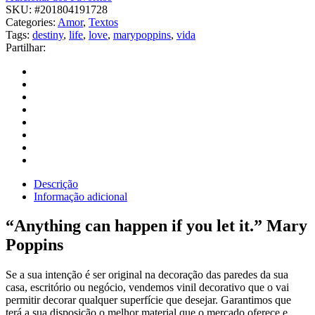
SKU:
#201804191728
Categories:
Amor
,
Textos
Tags:
destiny
,
life
,
love
,
marypoppins
,
vida
Partilhar:
Descrição
Informação adicional
“Anything can happen if you let it.” Mary
Poppins
Se a sua intenção é ser original na decoração das paredes da sua
casa, escritório ou negócio, vendemos vinil decorativo que o vai
permitir decorar qualquer superfície que desejar. Garantimos que
terá a sua disposição o melhor material que o mercado oferece e