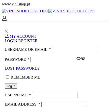
www.vinilshop.pt
MY ACCOUNT
LOGIN
REGISTER
USERNAME OR EMAIL
*
PASSWORD
*
LOST PASSWORD?
REMEMBER ME
Log in
USERNAME
*
EMAIL ADDRESS
*