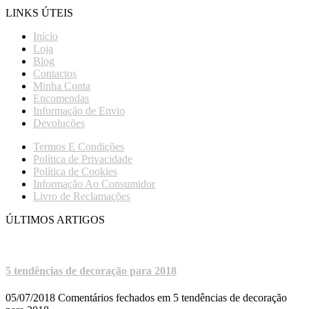
LINKS ÚTEIS
Início
Loja
Blog
Contactos
Minha Conta
Encomendas
Informação de Envio
Devoluções
Termos E Condições
Política de Privacidade
Política de Cookies
Informação Ao Consumidor
Livro de Reclamações
ÚLTIMOS ARTIGOS
5 tendências de decoração para 2018
05/07/2018
Comentários fechados
em 5 tendências de decoração