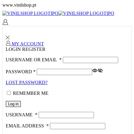
www.vinilshop.pt
MY ACCOUNT
LOGIN
REGISTER
USERNAME OR EMAIL
*
PASSWORD
*
LOST PASSWORD?
REMEMBER ME
Log in
USERNAME
*
EMAIL ADDRESS
*