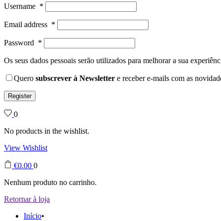
Username
*
Email address
*
Password
*
Os seus dados pessoais serão utilizados para melhorar a sua experiênci
Quero
subscrever à Newsletter
e receber e-mails com as novidad
Register
0
No products in the wishlist.
View Wishlist
€
0.00
0
Nenhum produto no carrinho.
Retornar à loja
Início