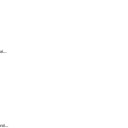
i...
ai...