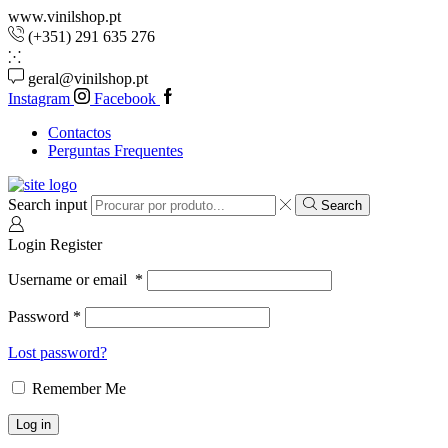
www.vinilshop.pt
(+351) 291 635 276
geral@vinilshop.pt
Instagram
Facebook
Contactos
Perguntas Frequentes
Search input
Search
Login
Register
Username or email
*
Password
*
Lost password?
Remember Me
Log in