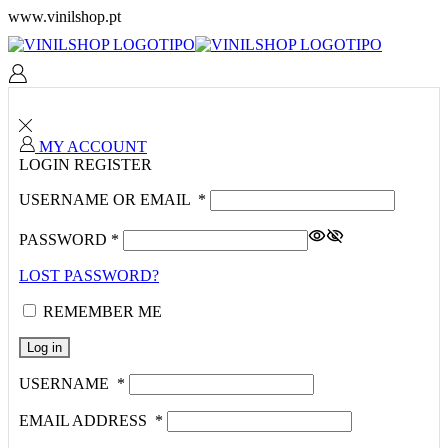
www.vinilshop.pt
MY ACCOUNT
LOGIN
REGISTER
USERNAME OR EMAIL
*
PASSWORD
*
LOST PASSWORD?
REMEMBER ME
Log in
USERNAME
*
EMAIL ADDRESS
*