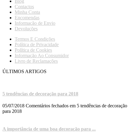
Blog
Contactos
Minha Conta
Encomendas
Informação de Envio
Devoluções
Termos E Condições
Política de Privacidade
Política de Cookies
Informação Ao Consumidor
Livro de Reclamações
ÚLTIMOS ARTIGOS
5 tendências de decoração para 2018
05/07/2018
Comentários fechados
em 5 tendências de decoração
para 2018
A importância de uma boa decoração para ...