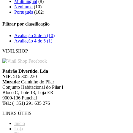
Multilingual
(8)
Nenhuma
(10)
Português
(102)
Filtrar por classificação
Avaliação
5
de 5
(10)
Avaliação
4
de 5
(1)
VINILSHOP
Padrão Divertido, Lda
NIF
: 516 305 220
Morada
: Caminho do Pilar
Conjunto Habitacional do Pilar I
Bloco C, Lote 13, Loja ER
9000-136 Funchal
Tel.
: (+351) 291 635 276
LINKS ÚTEIS
Início
Loja